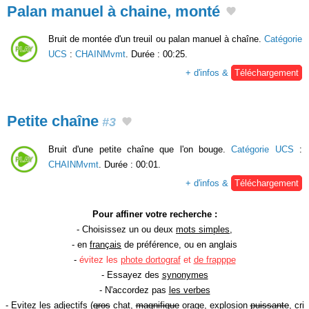
Palan manuel à chaine, monté
Bruit de montée d'un treuil ou palan manuel à chaîne.
Catégorie
UCS
:
CHAINMvmt
. Durée : 00:25.
+ d'infos &
Téléchargement
Petite chaîne
#3
Bruit d'une petite chaîne que l'on bouge.
Catégorie UCS
:
CHAINMvmt
. Durée : 00:01.
+ d'infos &
Téléchargement
Pour affiner votre recherche :
- Choisissez un ou deux
mots simples
,
- en
français
de préférence, ou en anglais
-
évitez les
phote dortograf
et
de frapppe
- Essayez des
synonymes
- N'accordez pas
les verbes
- Evitez les
adjectifs
(
gros
chat,
magnifique
orage, explosion
puissante
, cri