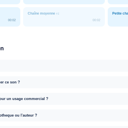
Chaîne moyenne
Petite ch
#1
00:02
00:02
on
uer ce son ?
e pour un usage commercial ?
otheque ou l'auteur ?