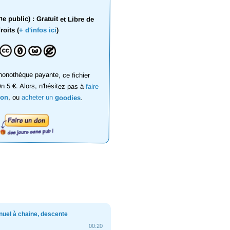
 public) : Gratuit et Libre de
roits (
+ d'infos ici
)
onothèque payante, ce fichier
on 5 €. Alors, n'hésitez pas à
faire
don
, ou
acheter un
goodies
.
uel à chaine, descente
00:20