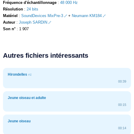
Fréquence d'échantillonnage
:
48 000 Hz
Résolution
:
24 bits
Matériel
:
SoundDevices MixPre-3
+
Neumann KM184
Auteur
:
Joseph SARDIN
Son n°
: 1 907
Autres fichiers intéressants
Hirondelles
#1
00:39
Jeune oiseau et adulte
00:15
Jeune oiseau
00:14