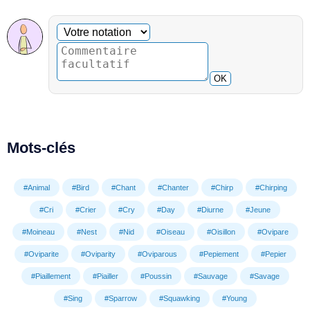
Commentaire facultatif
Votre notation
OK
Mots-clés
#Animal
#Bird
#Chant
#Chanter
#Chirp
#Chirping
#Cri
#Crier
#Cry
#Day
#Diurne
#Jeune
#Moineau
#Nest
#Nid
#Oiseau
#Oisillon
#Ovipare
#Oviparite
#Oviparity
#Oviparous
#Pepiement
#Pepier
#Piaillement
#Piailler
#Poussin
#Sauvage
#Savage
#Sing
#Sparrow
#Squawking
#Young