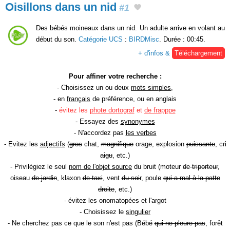
Oisillons dans un nid
#1
Des bébés moineaux dans un nid. Un adulte arrive en volant au
début du son.
Catégorie UCS
:
BIRDMisc
. Durée : 00:45.
+ d'infos &
Téléchargement
Pour affiner votre recherche :
- Choisissez un ou deux
mots simples
,
- en
français
de préférence, ou en anglais
-
évitez les
phote dortograf
et
de frapppe
- Essayez des
synonymes
- N'accordez pas
les verbes
- Evitez les
adjectifs
(
gros
chat,
magnifique
orage, explosion
puissante
, cri
aigu
, etc.)
- Privilégiez le seul
nom de l'objet source
du bruit (moteur
de triporteur
,
oiseau
de jardin
, klaxon
de taxi
, vent
du soir
, poule
qui a mal à la patte
droite
, etc.)
- évitez les onomatopées et l'argot
- Choisissez le
singulier
- Ne cherchez pas ce que le son n'est pas (Bébé
qui ne pleure pas
, forêt