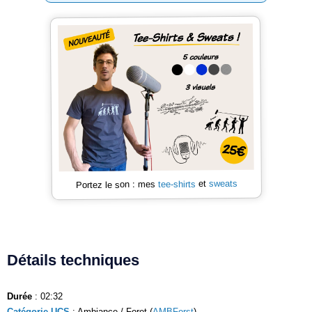
sweats
et
tee-shirts
Portez le son : mes
Détails techniques
Durée
: 02:32
Catégorie UCS
: Ambiance / Foret (
AMBForst
)