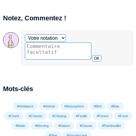
Notez, Commentez !
Commentaire facultatif
Votre notation
OK
Mots-clés
#Ambiance
#Animal
#Atmosphere
#Bird
#Bois
#Chant
#Chanter
#Chirping
#Feuille
#Forest
#Foret
#Matin
#Morning
#Nature
#Oiseau
#Rambouillet
#Sing
#Soundscape