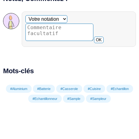
Commentaire facultatif
Votre notation
OK
Mots-clés
#Aluminium
#Batterie
#Casserole
#Cuisine
#Echantillon
#Echantillonneur
#Sample
#Sampleur