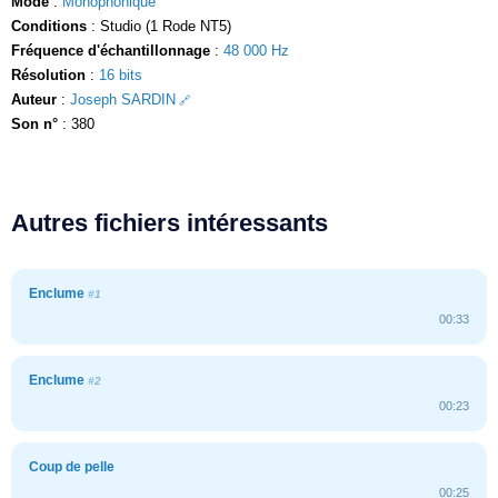
Mode
:
Monophonique
Conditions
: Studio (1 Rode NT5)
Fréquence d'échantillonnage
:
48 000 Hz
Résolution
:
16 bits
Auteur
:
Joseph SARDIN
Son n°
: 380
Autres fichiers intéressants
Enclume
#1
00:33
Enclume
#2
00:23
Coup de pelle
00:25