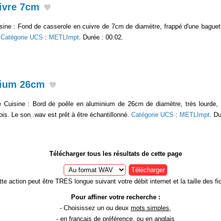
ivre 7cm
sine : Fond de casserole en cuivre de 7cm de diamètre, frappé d'une baguett
.
Catégorie UCS
:
METLImpt
. Durée : 00:02.
nium 26cm
e Cuisine : Bord de poêle en aluminium de 26cm de diamètre, très lourde, p
ois. Le son .wav est prêt à être échantillonné.
Catégorie UCS
:
METLImpt
. Du
Télécharger tous les résultats de cette page
Télécharger
te action peut être TRES longue suivant votre débit internet et la taille des fic
Pour affiner votre recherche :
- Choisissez un ou deux
mots simples
,
- en
français
de préférence, ou en anglais