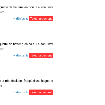
uette de batterie en bois. Le son .wav
0:01.
+ d'infos &
Téléchargement
uette de batterie en bois. Le son .wav
0:01.
+ d'infos &
Téléchargement
 et très épaisse, frappé d'une baguette
01.
+ d'infos &
Téléchargement