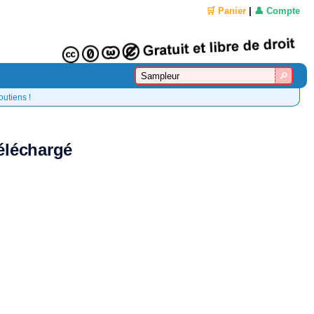
🛒 Panier
|
👤 Compte
outiens !
éléchargé