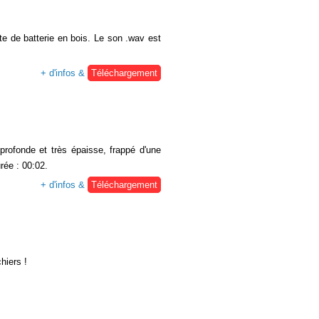
e de batterie en bois. Le son .wav est
+ d'infos &
Téléchargement
rofonde et très épaisse, frappé d'une
rée : 00:02.
+ d'infos &
Téléchargement
hiers !