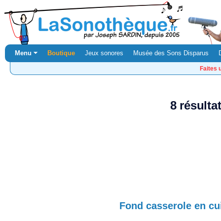
Menu ⏷
Boutique
Jeux sonores
Musée des Sons Disparus
Faites 
8 résult
Fond casserole en cu