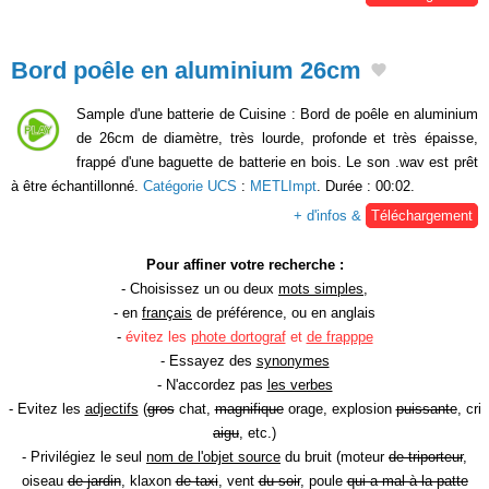
Bord poêle en aluminium 26cm
Sample d'une batterie de Cuisine : Bord de poêle en aluminium
de 26cm de diamètre, très lourde, profonde et très épaisse,
frappé d'une baguette de batterie en bois. Le son .wav est prêt
à être échantillonné.
Catégorie UCS
:
METLImpt
. Durée : 00:02.
+ d'infos &
Téléchargement
Pour affiner votre recherche :
- Choisissez un ou deux
mots simples
,
- en
français
de préférence, ou en anglais
-
évitez les
phote dortograf
et
de frapppe
- Essayez des
synonymes
- N'accordez pas
les verbes
- Evitez les
adjectifs
(
gros
chat,
magnifique
orage, explosion
puissante
, cri
aigu
, etc.)
- Privilégiez le seul
nom de l'objet source
du bruit (moteur
de triporteur
,
oiseau
de jardin
, klaxon
de taxi
, vent
du soir
, poule
qui a mal à la patte