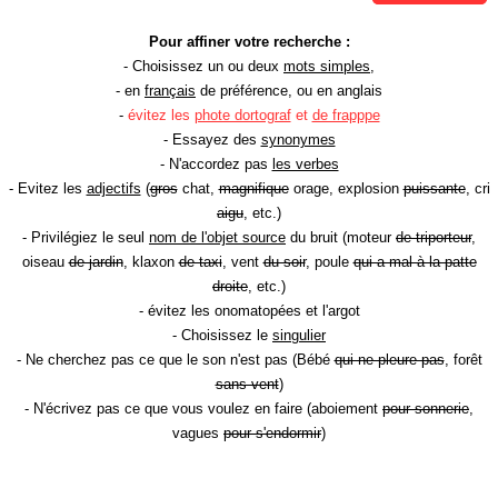
Pour affiner votre recherche :
- Choisissez un ou deux
mots simples
,
- en
français
de préférence, ou en anglais
-
évitez les
phote dortograf
et
de frapppe
- Essayez des
synonymes
- N'accordez pas
les verbes
- Evitez les
adjectifs
(
gros
chat,
magnifique
orage, explosion
puissante
, cri
aigu
, etc.)
- Privilégiez le seul
nom de l'objet source
du bruit (moteur
de triporteur
,
oiseau
de jardin
, klaxon
de taxi
, vent
du soir
, poule
qui a mal à la patte
droite
, etc.)
- évitez les onomatopées et l'argot
- Choisissez le
singulier
- Ne cherchez pas ce que le son n'est pas (Bébé
qui ne pleure pas
, forêt
sans vent
)
- N'écrivez pas ce que vous voulez en faire (aboiement
pour sonnerie
,
vagues
pour s'endormir
)