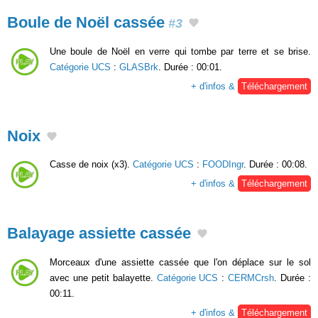
Boule de Noël cassée
#3
Une boule de Noël en verre qui tombe par terre et se brise.
Catégorie UCS
:
GLASBrk
. Durée : 00:01.
+ d'infos &
Téléchargement
Noix
Casse de noix (x3).
Catégorie UCS
:
FOODIngr
. Durée : 00:08.
+ d'infos &
Téléchargement
Balayage assiette cassée
Morceaux d'une assiette cassée que l'on déplace sur le sol
avec une petit balayette.
Catégorie UCS
:
CERMCrsh
. Durée :
00:11.
+ d'infos &
Téléchargement