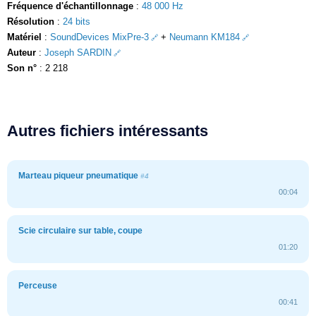
Fréquence d'échantillonnage
:
48 000 Hz
Résolution
:
24 bits
Matériel
:
SoundDevices MixPre-3
+
Neumann KM184
Auteur
:
Joseph SARDIN
Son n°
: 2 218
Autres fichiers intéressants
Marteau piqueur pneumatique
#4
00:04
Scie circulaire sur table, coupe
01:20
Perceuse
00:41