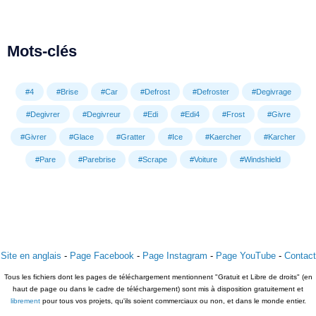
Mots-clés
#4
#Brise
#Car
#Defrost
#Defroster
#Degivrage
#Degivrer
#Degivreur
#Edi
#Edi4
#Frost
#Givre
#Givrer
#Glace
#Gratter
#Ice
#Kaercher
#Karcher
#Pare
#Parebrise
#Scrape
#Voiture
#Windshield
Site en anglais
-
Page Facebook
-
Page Instagram
-
Page YouTube
-
Contact
Tous les fichiers dont les pages de téléchargement mentionnent "Gratuit et Libre de droits" (en
haut de page ou dans le cadre de téléchargement) sont mis à disposition gratuitement et
librement
pour tous vos projets, qu'ils soient commerciaux ou non, et dans le monde entier.