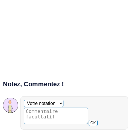
Notez, Commentez !
Commentaire facultatif
Votre notation
OK