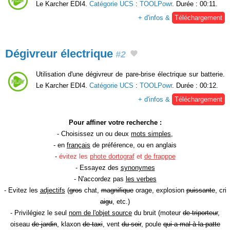
Le Karcher EDI4.
Catégorie UCS
:
TOOLPowr
. Durée : 00:11.
+ d'infos &
Téléchargement
Dégivreur électrique
#2
Utilisation d'une dégivreur de pare-brise électrique sur batterie.
Le Karcher EDI4.
Catégorie UCS
:
TOOLPowr
. Durée : 00:12.
+ d'infos &
Téléchargement
Pour affiner votre recherche :
- Choisissez un ou deux
mots simples
,
- en
français
de préférence, ou en anglais
-
évitez les
phote dortograf
et
de frapppe
- Essayez des
synonymes
- N'accordez pas
les verbes
- Evitez les
adjectifs
(
gros
chat,
magnifique
orage, explosion
puissante
, cri
aigu
, etc.)
- Privilégiez le seul
nom de l'objet source
du bruit (moteur
de triporteur
,
oiseau
de jardin
, klaxon
de taxi
, vent
du soir
, poule
qui a mal à la patte