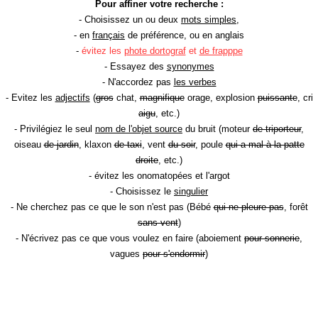
Pour affiner votre recherche :
- Choisissez un ou deux
mots simples
,
- en
français
de préférence, ou en anglais
-
évitez les
phote dortograf
et
de frapppe
- Essayez des
synonymes
- N'accordez pas
les verbes
- Evitez les
adjectifs
(
gros
chat,
magnifique
orage, explosion
puissante
, cri
aigu
, etc.)
- Privilégiez le seul
nom de l'objet source
du bruit (moteur
de triporteur
,
oiseau
de jardin
, klaxon
de taxi
, vent
du soir
, poule
qui a mal à la patte
droite
, etc.)
- évitez les onomatopées et l'argot
- Choisissez le
singulier
- Ne cherchez pas ce que le son n'est pas (Bébé
qui ne pleure pas
, forêt
sans vent
)
- N'écrivez pas ce que vous voulez en faire (aboiement
pour sonnerie
,
vagues
pour s'endormir
)