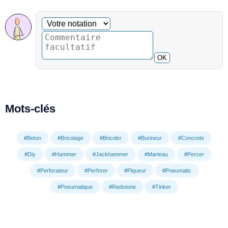
Commentaire facultatif
Votre notation
OK
Mots-clés
#Beton
#Bricolage
#Bricoler
#Burineur
#Concrete
#Diy
#Hammer
#Jackhammer
#Marteau
#Percer
#Perforateur
#Perforer
#Piqueur
#Pneumatic
#Pneumatique
#Redstone
#Tinker