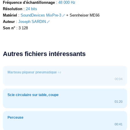
Fréquence d'échantillonnage
:
48 000 Hz
Résolution
:
24 bits
Matériel
:
SoundDevices MixPre-3
+ Sennheiser ME66
Auteur
:
Joseph SARDIN
Son n°
: 3 128
Autres fichiers intéressants
Marteau piqueur pneumatique
#4
00:04
Scie circulaire sur table, coupe
01:20
Perceuse
00:41