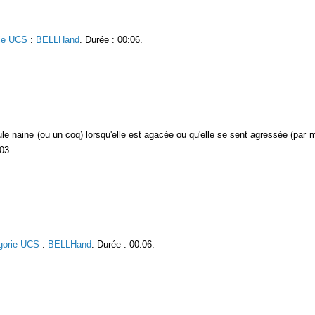
ie UCS
:
BELLHand
. Durée : 00:06.
oule naine (ou un coq) lorsqu'elle est agacée ou qu'elle se sent agressée (pa
:03.
gorie UCS
:
BELLHand
. Durée : 00:06.