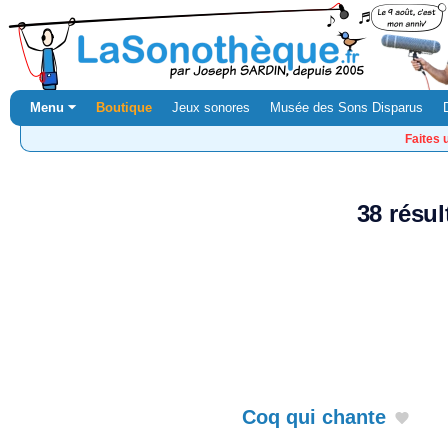
Menu ⏷
Boutique
Jeux sonores
Musée des Sons Disparus
Faites 
38 résul
Coq qui chante