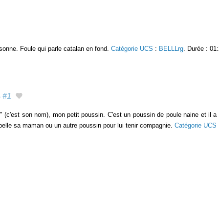
sonne. Foule qui parle catalan en fond.
Catégorie UCS
:
BELLLrg
. Durée : 01
s
#1
" (c'est son nom), mon petit poussin. C'est un poussin de poule naine et il
 appelle sa maman ou un autre poussin pour lui tenir compagnie.
Catégorie UCS