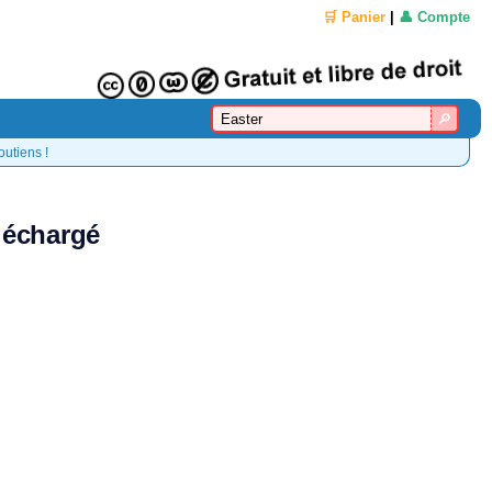
🛒 Panier
|
👤 Compte
outiens !
éléchargé