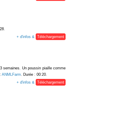
:28.
+ d'infos &
Téléchargement
 a 3 semaines. Un poussin piaille comme
:
ANMLFarm
. Durée : 00:20.
+ d'infos &
Téléchargement