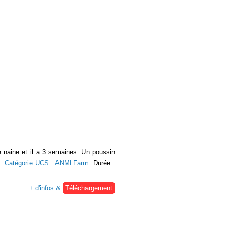
e naine et il a 3 semaines. Un poussin
e.
Catégorie UCS
:
ANMLFarm
. Durée :
+ d'infos &
Téléchargement