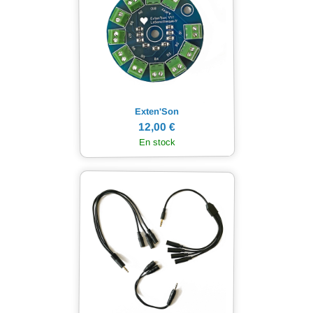
Exten'Son
12,00 €
En stock