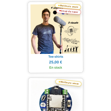
★
Meilleure vente
❤
Coup de cœur
Tee-shirts
25,00 €
En stock
★
Meilleure vente