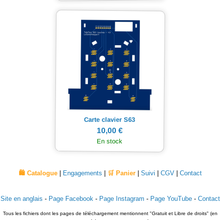
Carte clavier S63
10,00 €
En stock
🛍️ Catalogue
|
Engagements
|
🛒 Panier
|
Suivi
|
CGV
|
Contact
Site en anglais
-
Page Facebook
-
Page Instagram
-
Page YouTube
-
Contact
Tous les fichiers dont les pages de téléchargement mentionnent "Gratuit et Libre de droits" (en