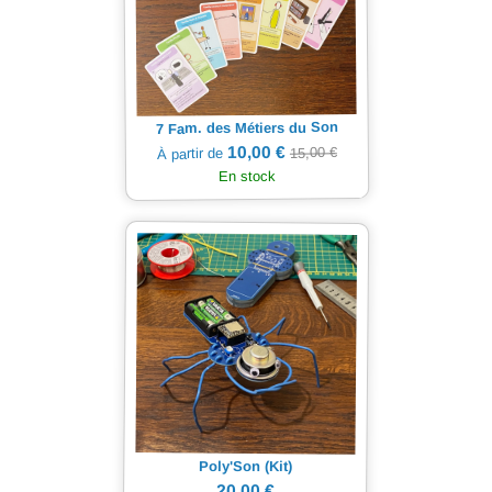
7 Fam. des Métiers du Son
10,00 €
15,00 €
À partir de
En stock
Poly'Son (Kit)
20,00 €