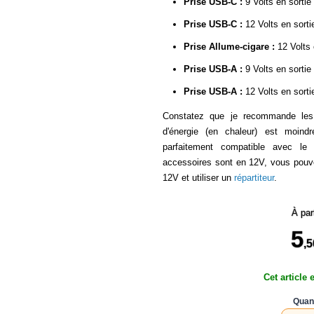
Prise USB-C :
9 Volts en sorti
Prise USB-C :
12 Volts en sorti
Prise Allume-cigare :
12 Volts 
Prise USB-A :
9 Volts en sorti
Prise USB-A :
12 Volts en sorti
Constatez que je recommande les 
d'énergie (en chaleur) est moind
parfaitement compatible avec le 
accessoires sont en 12V, vous pouv
12V et utiliser un
répartiteur
.
À par
5
,5
Cet article 
Quant