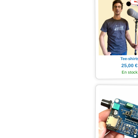
❤
C
Tee-shirt
25,00 €
En stock