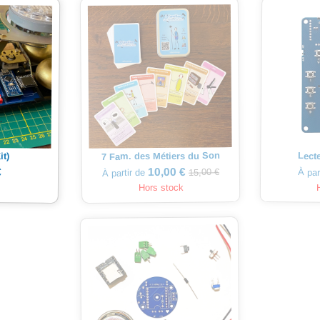
7 Fam. des Métiers du Son
Lect
it)
10,00 €
€
15,00 €
À par
À partir de
Hors stock