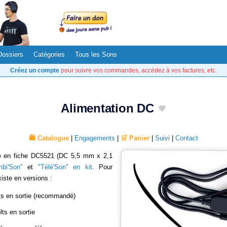
Dossiers
Catégories
Tous les Sons
Créez un compte
pour suivre vos commandes, accédez à vos factures, etc.
Alimentation DC
🛍️ Catalogue
|
Engagements
|
🛒 Panier
|
Suivi
|
Contact
tie en fiche DC5521 (DC 5,5 mm x 2,1
bi'Son"
et
"Télé'Son" en kit
. Pour
xiste en versions :
ts en sortie (recommandé)
ts en sortie