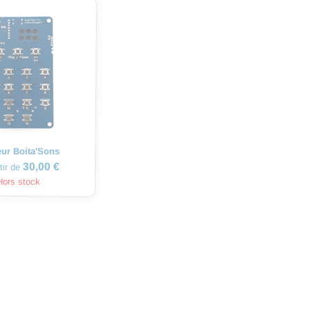
eur Boita'Sons
30,00 €
tir de
Hors stock