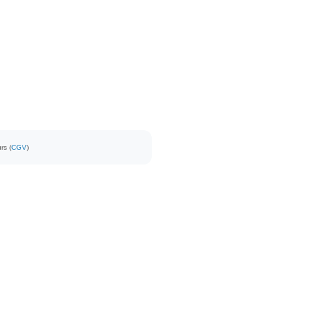
rs (
CGV
)