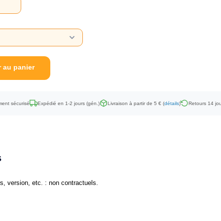
r au panier
ent sécurisé
Expédié en 1-2 jours (gén.)
Livraison à partir de 5 € (
détails
)
Retours 14 jou
s
, version, etc. : non contractuels.