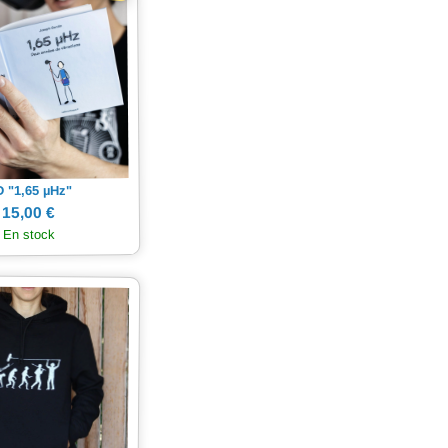
Hz"
µ
 "1,65
15,00 €
En stock