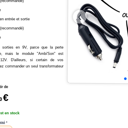
e (recommandé)
e
❮
en entrée et sortie
e (recommandé)
e
sorties en 9V, parce que la perte
re, mais le module "Ambi'Son" est
12V. D'ailleurs, si certain de vos
ez commander un seul transformateur
tir de
€
0
est en stock
ité