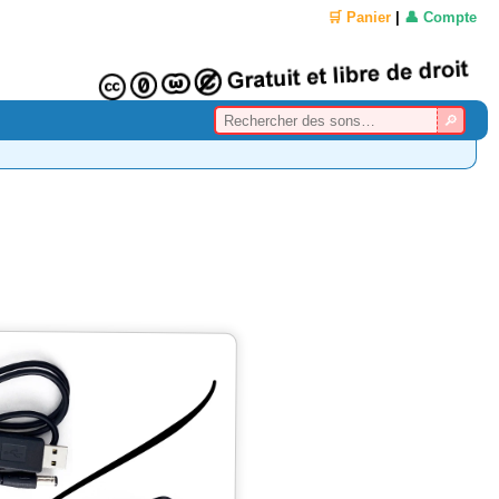
🛒 Panier
|
👤 Compte