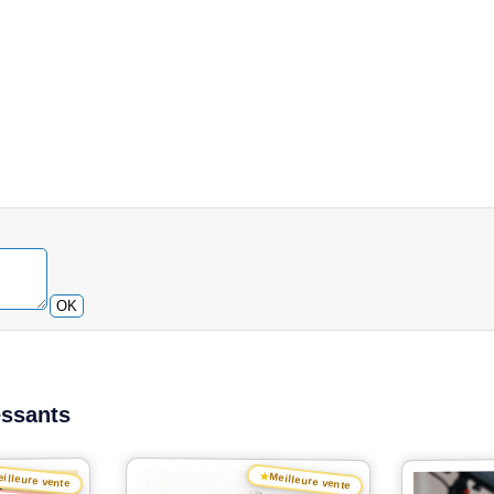
OK
essants
★
illeure vente
Meilleure vente