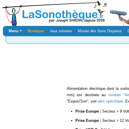
Menu ⏷
Boutique
Jeux sonores
Musée des Sons Disparus
Alimentation électrique dont la sor
mm) est destinée au
module "Am
"Exposi'Son", voir
alim spécifique
. E
Prise Europe :
Secteur > 9 Vol
Prise Europe :
Secteur > 12 Vol