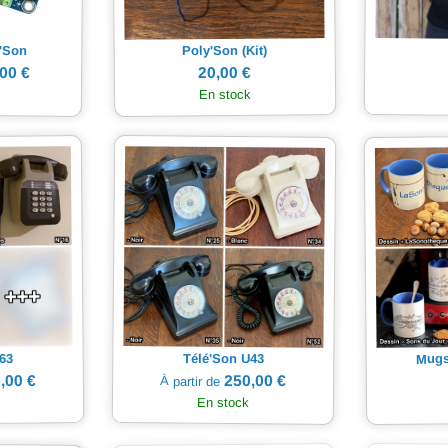
'Son
Poly'Son (Kit)
20,00 €
00 €
En stock
Mugs
63
Télé'Son U43
,00 €
250,00 €
À partir de
En stock