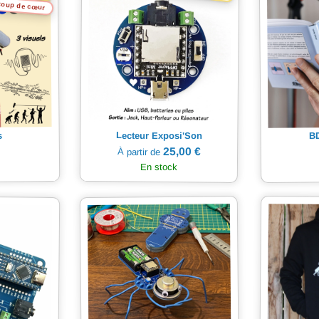
oup de cœur
Lecteur Exposi'Son
s
BD
25,00 €
À partir de
En stock