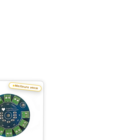
★
Meilleure vente