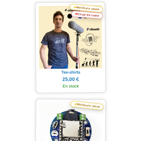
★
Meilleure vente
❤
Coup de cœur
Tee-shirts
25,00 €
En stock
★
Meilleure vente