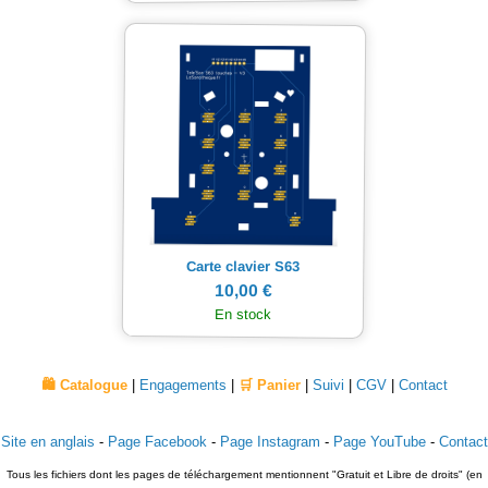
Carte clavier S63
10,00 €
En stock
🛍️ Catalogue
|
Engagements
|
🛒 Panier
|
Suivi
|
CGV
|
Contact
Site en anglais
-
Page Facebook
-
Page Instagram
-
Page YouTube
-
Contact
Tous les fichiers dont les pages de téléchargement mentionnent "Gratuit et Libre de droits" (en