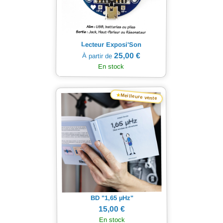
Lecteur Exposi'Son
25,00 €
À partir de
En stock
★
Meilleure vente
Hz"
µ
BD "1,65
15,00 €
En stock