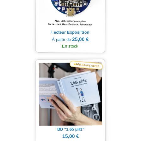
Lecteur Exposi'Son
25,00 €
À partir de
En stock
★
Meilleure vente
Hz"
µ
BD "1,65
15,00 €