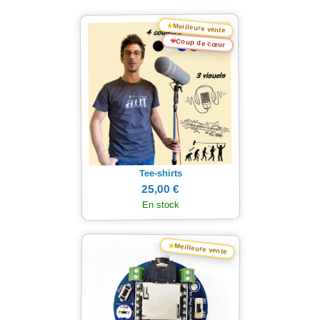
★
Meilleure vente
❤
Coup de cœur
Tee-shirts
25,00 €
En stock
★
Meilleure vente