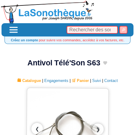
Créez un compte
pour suivre vos commandes, accédez à vos factures, etc.
Antivol Télé'Son S63
🛍️ Catalogue
|
Engagements
|
🛒 Panier
|
Suivi
|
Contact
❮
❯