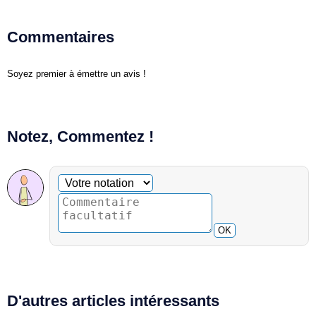
Commentaires
Soyez premier à émettre un avis !
Notez, Commentez !
Commentaire facultatif
Votre notation
OK
D'autres articles intéressants