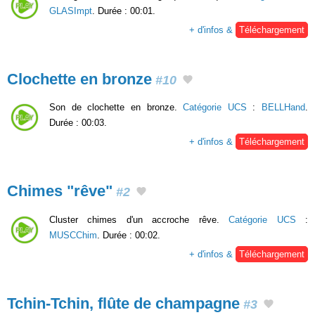
GLASImpt
. Durée : 00:01.
+ d'infos &
Téléchargement
Clochette en bronze
#10
Son de clochette en bronze.
Catégorie UCS
:
BELLHand
.
Durée : 00:03.
+ d'infos &
Téléchargement
Chimes "rêve"
#2
Cluster chimes d'un accroche rêve.
Catégorie UCS
:
MUSCChim
. Durée : 00:02.
+ d'infos &
Téléchargement
Tchin-Tchin, flûte de champagne
#3