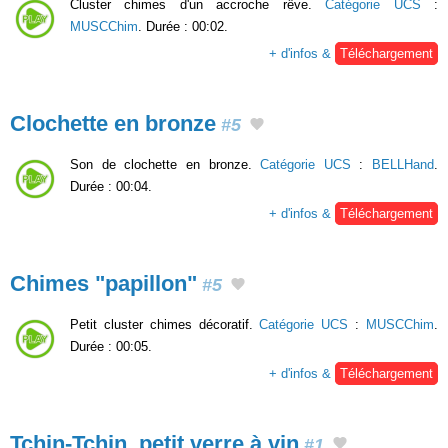
Cluster chimes d'un accroche rêve.
Catégorie UCS
:
MUSCChim
. Durée : 00:02.
+ d'infos &
Téléchargement
Clochette en bronze
#5
Son de clochette en bronze.
Catégorie UCS
:
BELLHand
.
Durée : 00:04.
+ d'infos &
Téléchargement
Chimes "papillon"
#5
Petit cluster chimes décoratif.
Catégorie UCS
:
MUSCChim
.
Durée : 00:05.
+ d'infos &
Téléchargement
Tchin-Tchin, petit verre à vin
#1