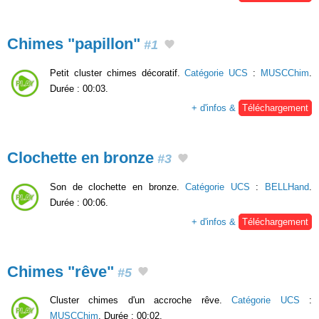
Chimes "papillon"
#1
Petit cluster chimes décoratif.
Catégorie UCS
:
MUSCChim
.
Durée : 00:03.
+ d'infos &
Téléchargement
Clochette en bronze
#3
Son de clochette en bronze.
Catégorie UCS
:
BELLHand
.
Durée : 00:06.
+ d'infos &
Téléchargement
Chimes "rêve"
#5
Cluster chimes d'un accroche rêve.
Catégorie UCS
:
MUSCChim
. Durée : 00:02.