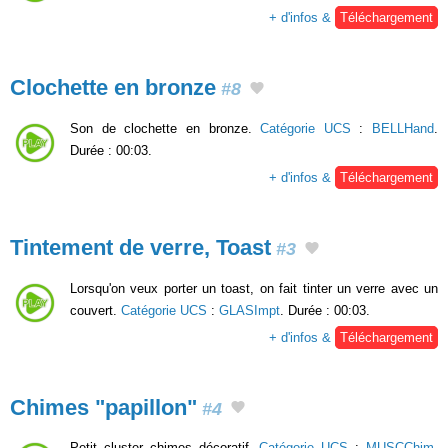
+ d'infos &
Téléchargement
Clochette en bronze
#8
Son de clochette en bronze.
Catégorie UCS
:
BELLHand
.
Durée : 00:03.
+ d'infos &
Téléchargement
Tintement de verre, Toast
#3
Lorsqu'on veux porter un toast, on fait tinter un verre avec un
couvert.
Catégorie UCS
:
GLASImpt
. Durée : 00:03.
+ d'infos &
Téléchargement
Chimes "papillon"
#4
Petit cluster chimes décoratif.
Catégorie UCS
:
MUSCChim
.