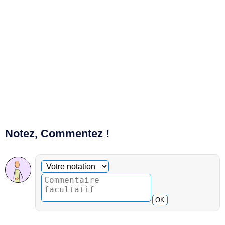
Notez, Commentez !
Commentaire facultatif
Votre notation
OK