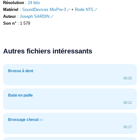
Résolution
:
24 bits
Matériel
:
SoundDevices MixPre-3
+
Rode NT5
Auteur
:
Joseph SARDIN
Son n°
: 1 579
Autres fichiers intéressants
Brosse à dent
00:25
Balai en paille
00:12
Brossage cheval
#1
00:17