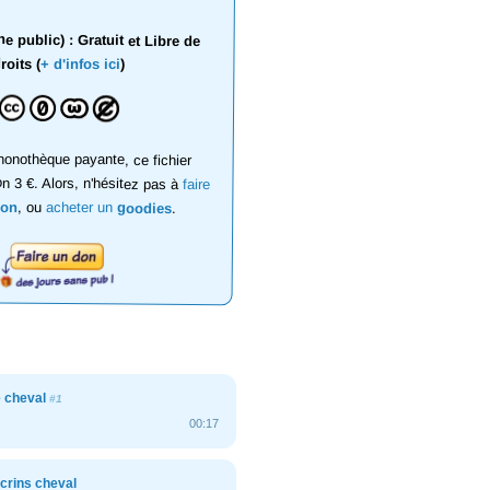
 public) : Gratuit et Libre de
roits (
+ d'infos ici
)
onothèque payante, ce fichier
on 3 €. Alors, n'hésitez pas à
faire
don
, ou
acheter un
goodies
.
 cheval
#1
00:17
crins cheval