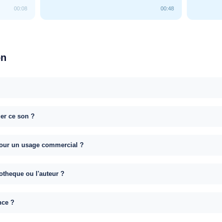
00:08
00:48
on
uer ce son ?
e pour un usage commercial ?
otheque ou l'auteur ?
nce ?