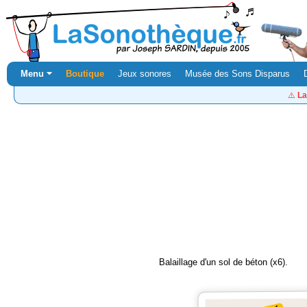
Menu ⏷
Boutique
Jeux sonores
Musée des Sons Disparus
⚠️
La
Balaillage d'un sol de béton (x6).