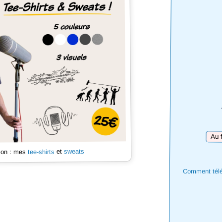
Téléc
sweats
et
tee-shirts
 son : mes
Comment téléc