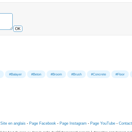
OK
#Balayer
#Beton
#Broom
#Brush
#Concrete
#Floor
Site en anglais
-
Page Facebook
-
Page Instagram
-
Page YouTube
-
Contact