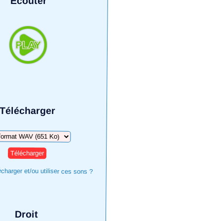
Écouter
Télécharger
harger
harger et/ou utiliser ces sons ?
Droit