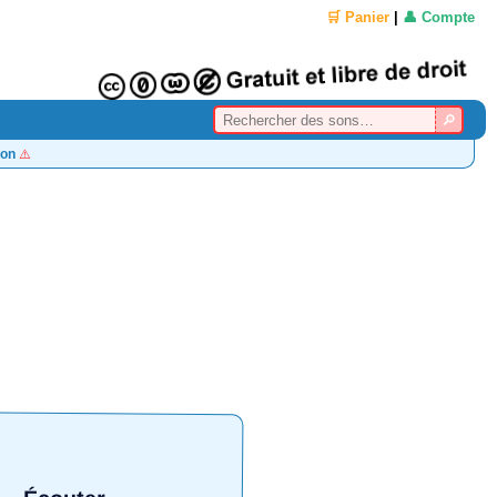
🛒 Panier
|
👤 Compte
on
⚠️