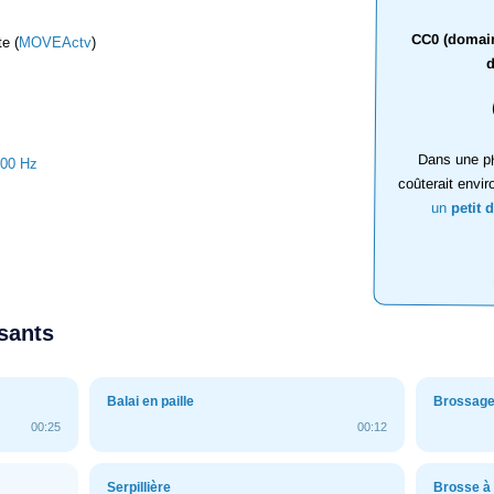
CC0 (domaine
e (
MOVEActv
)
d
Dans une ph
100 Hz
coûterait envir
un
petit 
ssants
Balai en paille
Brossage
00:25
00:12
Serpillière
Brosse à 