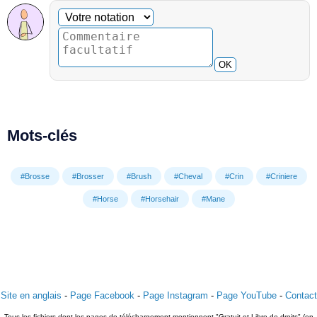
Commentaire facultatif
Votre notation
OK
Mots-clés
#Brosse
#Brosser
#Brush
#Cheval
#Crin
#Criniere
#Horse
#Horsehair
#Mane
Site en anglais
-
Page Facebook
-
Page Instagram
-
Page YouTube
-
Contact
Tous les fichiers dont les pages de téléchargement mentionnent "Gratuit et Libre de droits" (en