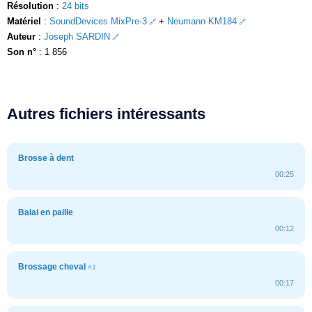
Résolution
:
24 bits
Matériel
:
SoundDevices MixPre-3
+
Neumann KM184
Auteur
:
Joseph SARDIN
Son n°
: 1 856
Autres fichiers intéressants
Brosse à dent
00:25
Balai en paille
00:12
Brossage cheval
#1
00:17