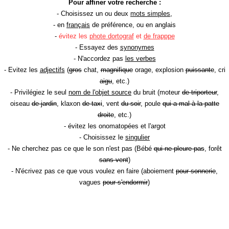
Pour affiner votre recherche :
- Choisissez un ou deux
mots simples
,
- en
français
de préférence, ou en anglais
-
évitez les
phote dortograf
et
de frapppe
- Essayez des
synonymes
- N'accordez pas
les verbes
- Evitez les
adjectifs
(
gros
chat,
magnifique
orage, explosion
puissante
, cri
aigu
, etc.)
- Privilégiez le seul
nom de l'objet source
du bruit (moteur
de triporteur
,
oiseau
de jardin
, klaxon
de taxi
, vent
du soir
, poule
qui a mal à la patte
droite
, etc.)
- évitez les onomatopées et l'argot
- Choisissez le
singulier
- Ne cherchez pas ce que le son n'est pas (Bébé
qui ne pleure pas
, forêt
sans vent
)
- N'écrivez pas ce que vous voulez en faire (aboiement
pour sonnerie
,
vagues
pour s'endormir
)