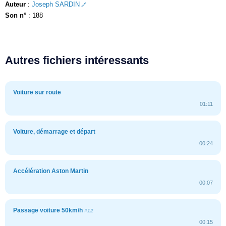
Auteur
:
Joseph SARDIN
Son n°
: 188
Autres fichiers intéressants
Voiture sur route
01:11
Voiture, démarrage et départ
00:24
Accélération Aston Martin
00:07
Passage voiture 50km/h
#12
00:15