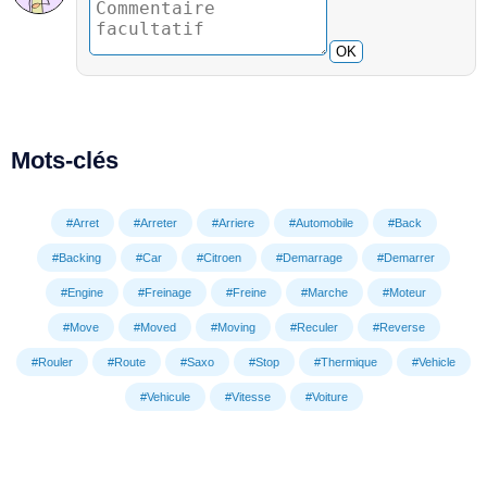
OK
Mots-clés
#Arret
#Arreter
#Arriere
#Automobile
#Back
#Backing
#Car
#Citroen
#Demarrage
#Demarrer
#Engine
#Freinage
#Freine
#Marche
#Moteur
#Move
#Moved
#Moving
#Reculer
#Reverse
#Rouler
#Route
#Saxo
#Stop
#Thermique
#Vehicle
#Vehicule
#Vitesse
#Voiture