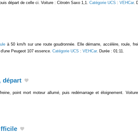
uis départ de celle ci. Voiture : Citroën Saxo 1,1.
Catégorie UCS
:
VEHCar
. 
oule
à 50 km/h sur une route goudronnée. Elle démarre, accélère, roule, fre
git d'une Peugeot 107 essence.
Catégorie UCS
:
VEHCar
. Durée : 01:11.
, départ
 freine, point mort moteur allumé, puis redémarrage et éloignement. Voitu
ficile