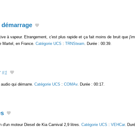
, démarrage
e à vapeur. Etrangement, c'est plus rapide et ça fait moins de bruit que j'im
de Martel, en France.
Catégorie UCS
:
TRNSteam
. Durée : 00:39.
r
#1
. audio qui démarre.
Catégorie UCS
:
COMAv
. Durée : 00:17.
es
 d'un moteur Diesel de Kia Carnival 2,9 litres.
Catégorie UCS
:
VEHCar
. Duré