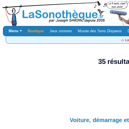
Menu ⏷
Boutique
Jeux sonores
Musée des Sons Disparus
⚠️
La
35 résult
Voiture, démarrage et