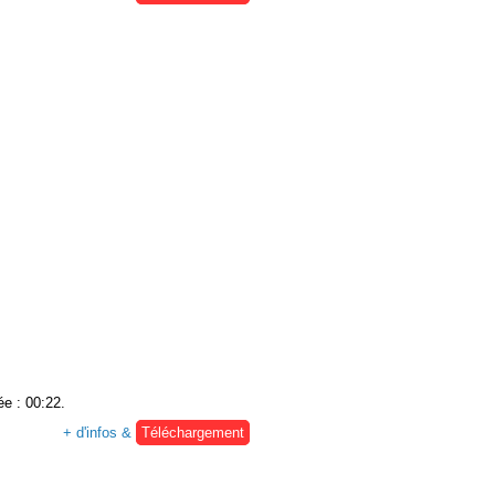
ée : 00:22.
+ d'infos &
Téléchargement