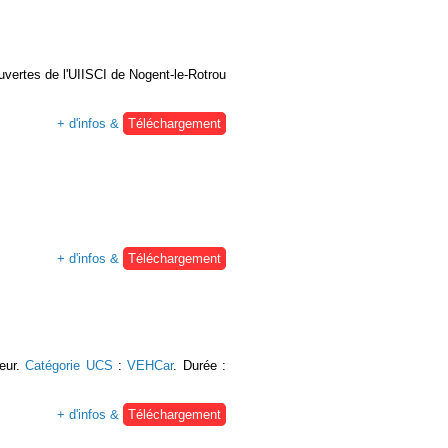
ouvertes de l'UIISCI de Nogent-le-Rotrou
+ d'infos &
Téléchargement
+ d'infos &
Téléchargement
teur.
Catégorie UCS
:
VEHCar
. Durée :
+ d'infos &
Téléchargement