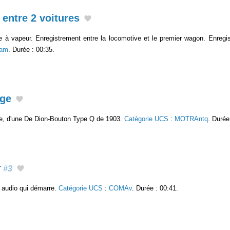
entre 2 voitures
 à vapeur. Enregistrement entre la locomotive et le premier wagon. Enregist
am
. Durée : 00:35.
age
le, d'une De Dion-Bouton Type Q de 1903.
Catégorie UCS
:
MOTRAntq
. Durée
r
#3
. audio qui démarre.
Catégorie UCS
:
COMAv
. Durée : 00:41.