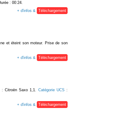
Durée : 00:24.
+ d'infos &
Téléchargement
ine et éteint son moteur. Prise de son
+ d'infos &
Téléchargement
re : Citroën Saxo 1,1.
Catégorie UCS
:
+ d'infos &
Téléchargement