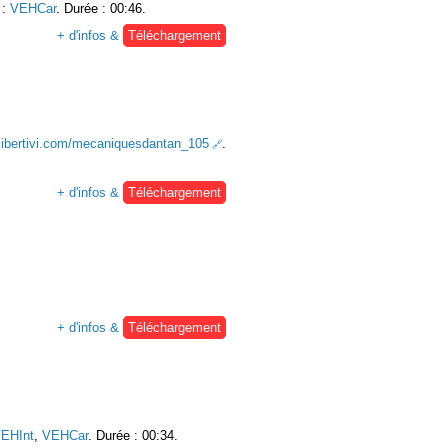
:
VEHCar
. Durée : 00:46.
+ d'infos &
Téléchargement
.libertivi.com/mecaniquesdantan_105
.
+ d'infos &
Téléchargement
+ d'infos &
Téléchargement
EHInt
,
VEHCar
. Durée : 00:34.