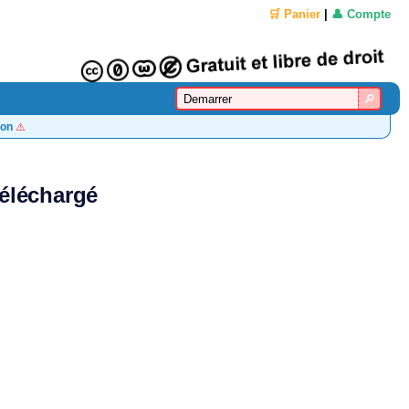
🛒 Panier
|
👤 Compte
on
⚠️
téléchargé