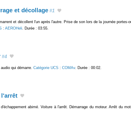
rage et décollage
#1
arrent et décollent l'un après l'autre. Prise de son lors de la journée portes-
S
:
AEROHeli
. Durée : 03:55.
r
#4
. audio qui démarre.
Catégorie UCS
:
COMAv
. Durée : 00:02.
l'arrêt
 d'échappement abimé. Voiture à l'arrêt. Démarrage du moteur. Arrêt du mo