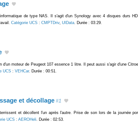
age
informatique de type NAS. Il s'agit d'un Synology avec 4 disques durs HDD
ravail.
Catégorie UCS
:
CMPTDriv
,
UIData
. Durée : 03:29.
e
 d'un moteur de Peugeot 107 essence 1 litre. Il peut aussi s'agir d'une Citro
ie UCS
:
VEHCar
. Durée : 00:51.
issage et décollage
#1
errissent et décollent l'un après l'autre. Prise de son lors de la journée po
orie UCS
:
AEROHeli
. Durée : 02:53.