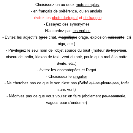
- Choisissez un ou deux
mots simples
,
- en
français
de préférence, ou en anglais
-
évitez les
phote dortograf
et
de frapppe
- Essayez des
synonymes
- N'accordez pas
les verbes
- Evitez les
adjectifs
(
gros
chat,
magnifique
orage, explosion
puissante
, cri
aigu
, etc.)
- Privilégiez le seul
nom de l'objet source
du bruit (moteur
de triporteur
,
oiseau
de jardin
, klaxon
de taxi
, vent
du soir
, poule
qui a mal à la patte
droite
, etc.)
- évitez les onomatopées et l'argot
- Choisissez le
singulier
- Ne cherchez pas ce que le son n'est pas (Bébé
qui ne pleure pas
, forêt
sans vent
)
- N'écrivez pas ce que vous voulez en faire (aboiement
pour sonnerie
,
vagues
pour s'endormir
)