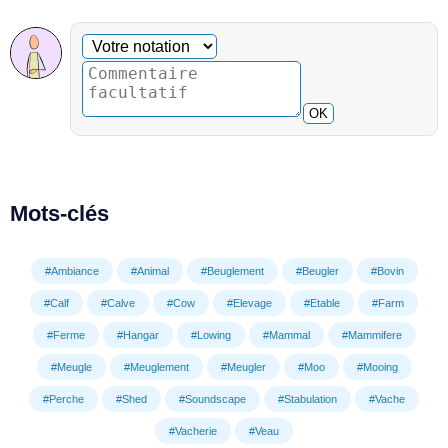
Commentaire facultatif
Votre notation
OK
Mots-clés
#Ambiance
#Animal
#Beuglement
#Beugler
#Bovin
#Calf
#Calve
#Cow
#Elevage
#Etable
#Farm
#Ferme
#Hangar
#Lowing
#Mammal
#Mammifere
#Meugle
#Meuglement
#Meugler
#Moo
#Mooing
#Perche
#Shed
#Soundscape
#Stabulation
#Vache
#Vacherie
#Veau