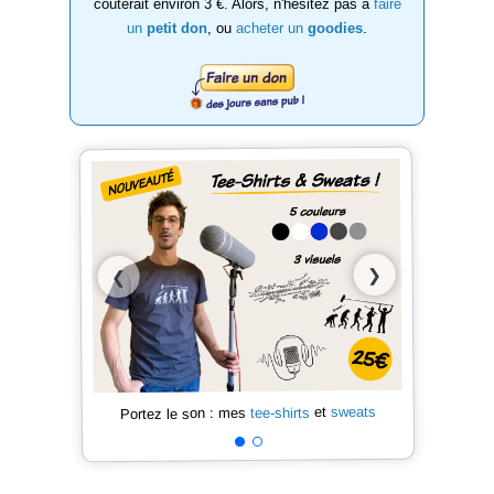
coûterait environ 3 €. Alors, n'hésitez pas à
faire
un
petit don
, ou
acheter un
goodies
.
❯
❮
sweats
et
tee-shirts
Portez le son : mes