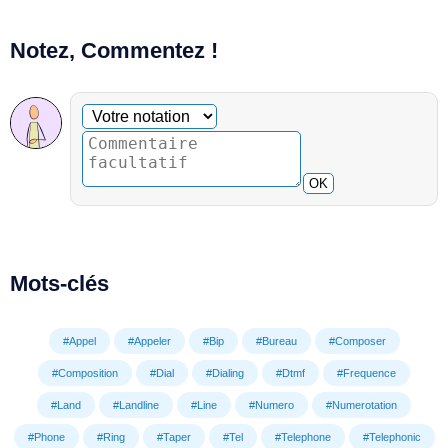
Notez, Commentez !
Commentaire facultatif
Votre notation
OK
Mots-clés
#Appel
#Appeler
#Bip
#Bureau
#Composer
#Composition
#Dial
#Dialing
#Dtmf
#Frequence
#Land
#Landline
#Line
#Numero
#Numerotation
#Phone
#Ring
#Taper
#Tel
#Telephone
#Telephonic