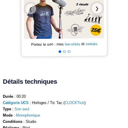
❯
❮
sweats
et
tee-shirts
Portez le son : mes
Détails techniques
Durée
: 00:20
Catégorie UCS
: Horloges / Tic Tac (
CLOCKTick
)
Type
:
Son seul
Mode
:
Monophonique
Conditions
: Studio
Réalisme
: Réel