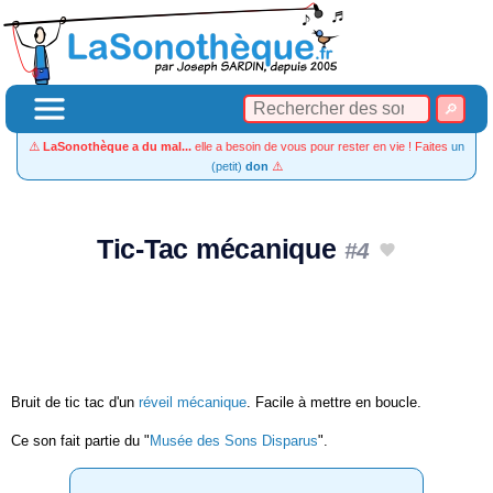
⚠️
LaSonothèque a du mal...
elle a besoin de vous pour rester en vie ! Faites
un
(petit)
don
⚠️
Tic-Tac mécanique
#4
Bruit de tic tac d'un
réveil mécanique
. Facile à mettre en boucle.
Ce son fait partie du "
Musée des Sons Disparus
".