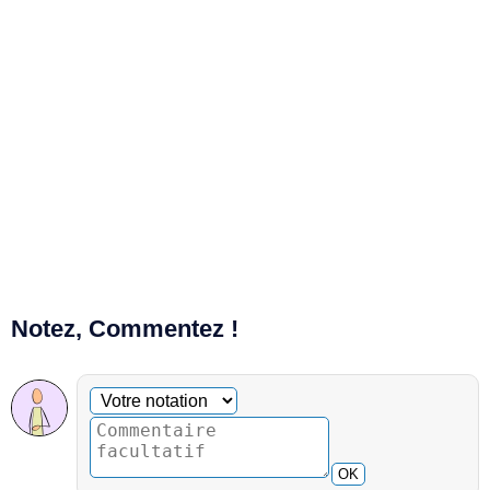
Notez, Commentez !
Commentaire facultatif
Votre notation
OK