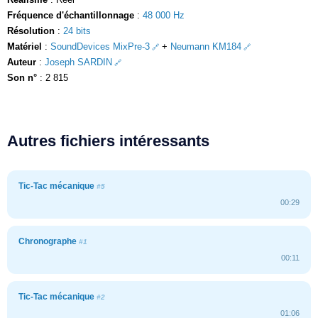
Fréquence d'échantillonnage
:
48 000 Hz
Résolution
:
24 bits
Matériel
:
SoundDevices MixPre-3
+
Neumann KM184
Auteur
:
Joseph SARDIN
Son n°
: 2 815
Autres fichiers intéressants
Tic-Tac mécanique
#5
00:29
Chronographe
#1
00:11
Tic-Tac mécanique
#2
01:06