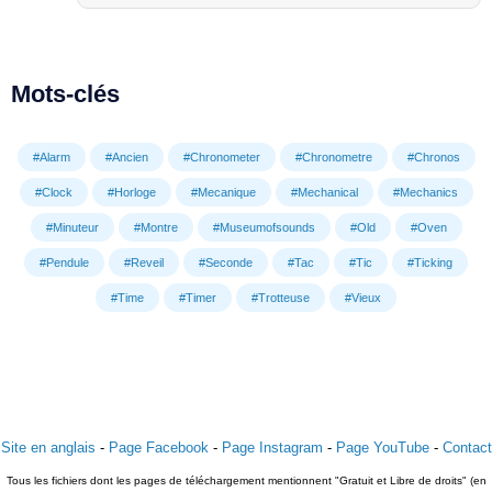
Mots-clés
#Alarm
#Ancien
#Chronometer
#Chronometre
#Chronos
#Clock
#Horloge
#Mecanique
#Mechanical
#Mechanics
#Minuteur
#Montre
#Museumofsounds
#Old
#Oven
#Pendule
#Reveil
#Seconde
#Tac
#Tic
#Ticking
#Time
#Timer
#Trotteuse
#Vieux
Site en anglais
-
Page Facebook
-
Page Instagram
-
Page YouTube
-
Contact
Tous les fichiers dont les pages de téléchargement mentionnent "Gratuit et Libre de droits" (en