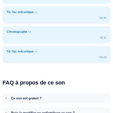
Tic-Tac mécanique
#1
00:43
Chronographe
#2
00:11
Tic-Tac mécanique
#3
00:20
FAQ à propos de ce son
Ce son est gratuit ?
Puis-je modifier ou redistribuer ce son ?