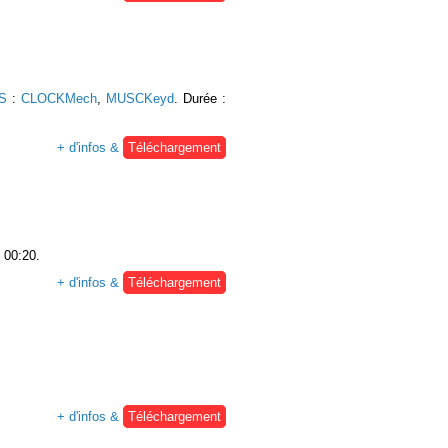
CS
:
CLOCKMech
,
MUSCKeyd
. Durée :
+ d'infos &
Téléchargement
: 00:20.
+ d'infos &
Téléchargement
+ d'infos &
Téléchargement