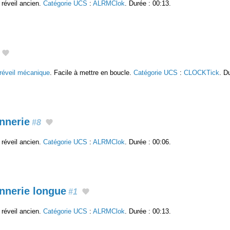
réveil ancien.
Catégorie UCS
:
ALRMClok
. Durée : 00:13.
réveil mécanique
. Facile à mettre en boucle.
Catégorie UCS
:
CLOCKTick
. D
nnerie
#8
réveil ancien.
Catégorie UCS
:
ALRMClok
. Durée : 00:06.
nnerie longue
#1
réveil ancien.
Catégorie UCS
:
ALRMClok
. Durée : 00:13.