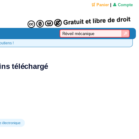
🛒 Panier
|
👤 Compte
outiens !
ins téléchargé
e électronique