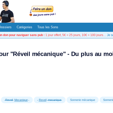
Dossiers
Catégories
Tous les Sons
un don pour naviguer sans pub :
1 jour offert, 5€ = 25 jours, 10€ = 100 jours…
Je s
pour "Réveil mécanique" - Du plus au mo
Reveil
Mecanique
Reveil
mecanique
Sonnerie mécanique
Sonneri