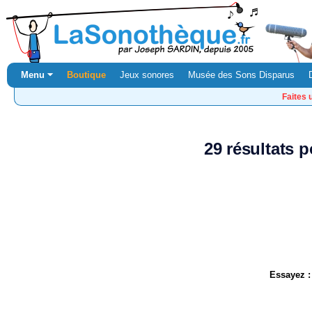
Menu ⏷
Boutique
Jeux sonores
Musée des Sons Disparus
Faites 
29 résultats 
Essayez :