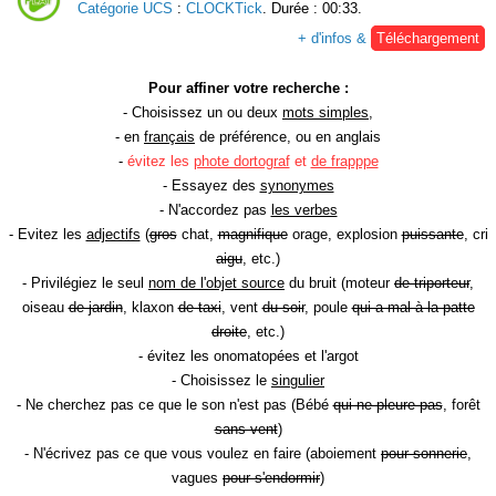
Catégorie UCS
:
CLOCKTick
. Durée : 00:33.
+ d'infos &
Téléchargement
Pour affiner votre recherche :
- Choisissez un ou deux
mots simples
,
- en
français
de préférence, ou en anglais
-
évitez les
phote dortograf
et
de frapppe
- Essayez des
synonymes
- N'accordez pas
les verbes
- Evitez les
adjectifs
(
gros
chat,
magnifique
orage, explosion
puissante
, cri
aigu
, etc.)
- Privilégiez le seul
nom de l'objet source
du bruit (moteur
de triporteur
,
oiseau
de jardin
, klaxon
de taxi
, vent
du soir
, poule
qui a mal à la patte
droite
, etc.)
- évitez les onomatopées et l'argot
- Choisissez le
singulier
- Ne cherchez pas ce que le son n'est pas (Bébé
qui ne pleure pas
, forêt
sans vent
)
- N'écrivez pas ce que vous voulez en faire (aboiement
pour sonnerie
,
vagues
pour s'endormir
)