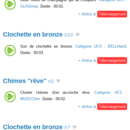
GLASImpt
. Durée : 00:01.
+ d'infos &
Téléchargement
Clochette en bronze
#10
Son de clochette en bronze.
Catégorie UCS
:
BELLHand
.
Durée : 00:03.
+ d'infos &
Téléchargement
Chimes "rêve"
#2
Cluster chimes d'un accroche rêve.
Catégorie UCS
:
MUSCChim
. Durée : 00:02.
+ d'infos &
Téléchargement
Clochette en bronze
#7