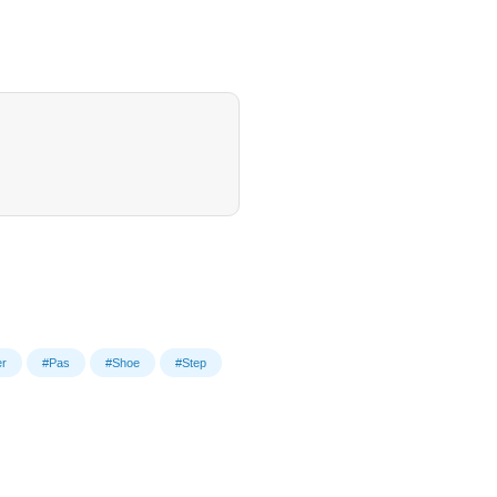
er
#Pas
#Shoe
#Step