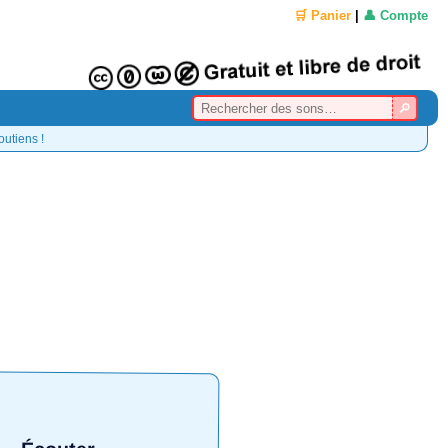
🛒 Panier
|
👤 Compte
outiens !