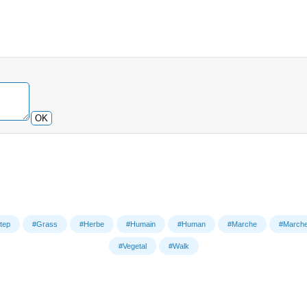
OK
tep
#Grass
#Herbe
#Humain
#Human
#Marche
#March
#Vegetal
#Walk