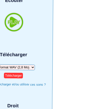
Écouter
Télécharger
harger
harger et/ou utiliser ces sons ?
Droit