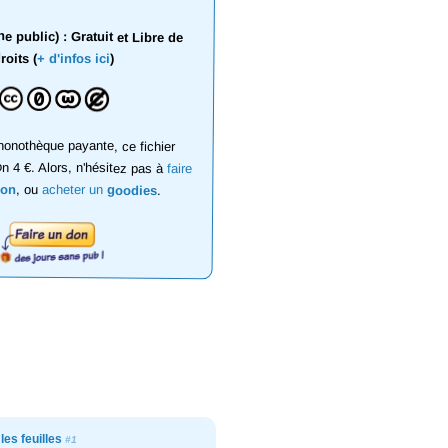
 public) : Gratuit et Libre de
roits (
+ d'infos ici
)
onothèque payante, ce fichier
on 4 €. Alors, n'hésitez pas à
faire
don
, ou
acheter un
goodies
.
les feuilles
#1