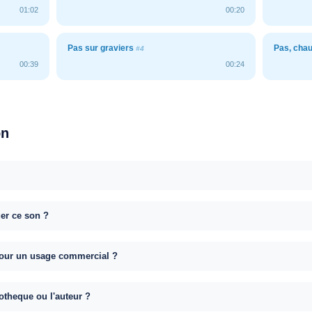
01:02
00:20
Pas sur graviers
Pas, cha
#4
00:39
00:24
on
uer ce son ?
e pour un usage commercial ?
otheque ou l'auteur ?