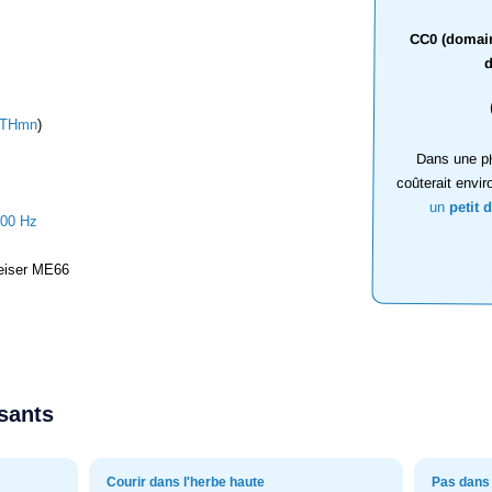
CC0 (domaine
d
THmn
)
Dans une ph
coûterait envir
un
petit 
000 Hz
iser ME66
ssants
Courir dans l'herbe haute
Pas dans 