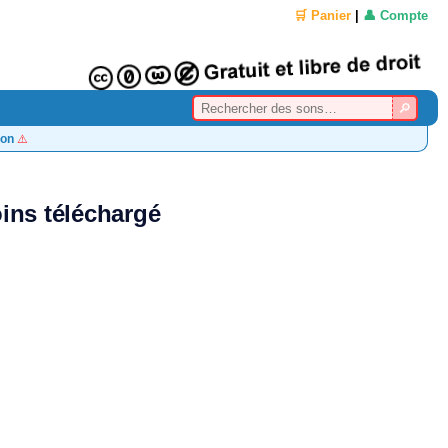
🛒 Panier
|
👤 Compte
on
⚠️
ins téléchargé