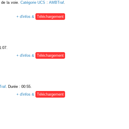
 de la voie.
Catégorie UCS
:
AMBTraf
.
+ d'infos &
Téléchargement
1:07.
+ d'infos &
Téléchargement
raf
. Durée : 00:55.
+ d'infos &
Téléchargement