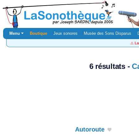
Menu ⏷
Boutique
Jeux sonores
Musée des Sons Disparus
⚠️
La
6 résultats -
C
Autoroute