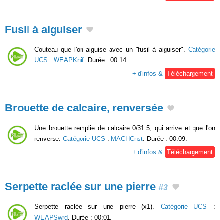
Fusil à aiguiser
Couteau que l'on aiguise avec un "fusil à aiguiser".
Catégorie
UCS
:
WEAPKnif
. Durée : 00:14.
+ d'infos &
Téléchargement
Brouette de calcaire, renversée
Une brouette remplie de calcaire 0/31.5, qui arrive et que l'on
renverse.
Catégorie UCS
:
MACHCnst
. Durée : 00:09.
+ d'infos &
Téléchargement
Serpette raclée sur une pierre
#3
Serpette raclée sur une pierre (x1).
Catégorie UCS
:
WEAPSwrd
. Durée : 00:01.