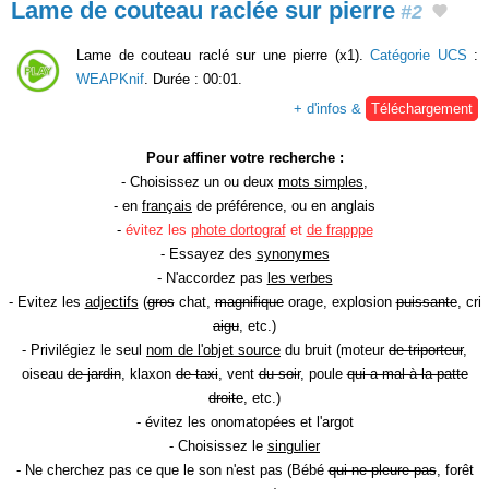
Lame de couteau raclée sur pierre
#2
Lame de couteau raclé sur une pierre (x1).
Catégorie UCS
:
WEAPKnif
. Durée : 00:01.
+ d'infos &
Téléchargement
Pour affiner votre recherche :
- Choisissez un ou deux
mots simples
,
- en
français
de préférence, ou en anglais
-
évitez les
phote dortograf
et
de frapppe
- Essayez des
synonymes
- N'accordez pas
les verbes
- Evitez les
adjectifs
(
gros
chat,
magnifique
orage, explosion
puissante
, cri
aigu
, etc.)
- Privilégiez le seul
nom de l'objet source
du bruit (moteur
de triporteur
,
oiseau
de jardin
, klaxon
de taxi
, vent
du soir
, poule
qui a mal à la patte
droite
, etc.)
- évitez les onomatopées et l'argot
- Choisissez le
singulier
- Ne cherchez pas ce que le son n'est pas (Bébé
qui ne pleure pas
, forêt