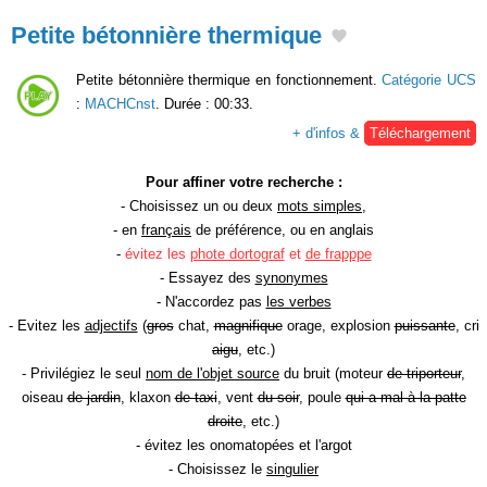
Petite bétonnière thermique
Petite bétonnière thermique en fonctionnement.
Catégorie UCS
:
MACHCnst
. Durée : 00:33.
+ d'infos &
Téléchargement
Pour affiner votre recherche :
- Choisissez un ou deux
mots simples
,
- en
français
de préférence, ou en anglais
-
évitez les
phote dortograf
et
de frapppe
- Essayez des
synonymes
- N'accordez pas
les verbes
- Evitez les
adjectifs
(
gros
chat,
magnifique
orage, explosion
puissante
, cri
aigu
, etc.)
- Privilégiez le seul
nom de l'objet source
du bruit (moteur
de triporteur
,
oiseau
de jardin
, klaxon
de taxi
, vent
du soir
, poule
qui a mal à la patte
droite
, etc.)
- évitez les onomatopées et l'argot
- Choisissez le
singulier