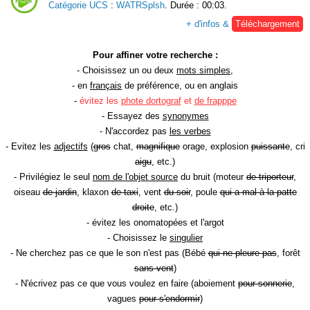
Catégorie UCS
:
WATRSplsh
. Durée : 00:03.
+ d'infos &
Téléchargement
Pour affiner votre recherche :
- Choisissez un ou deux
mots simples
,
- en
français
de préférence, ou en anglais
-
évitez les
phote dortograf
et
de frapppe
- Essayez des
synonymes
- N'accordez pas
les verbes
- Evitez les
adjectifs
(
gros
chat,
magnifique
orage, explosion
puissante
, cri
aigu
, etc.)
- Privilégiez le seul
nom de l'objet source
du bruit (moteur
de triporteur
,
oiseau
de jardin
, klaxon
de taxi
, vent
du soir
, poule
qui a mal à la patte
droite
, etc.)
- évitez les onomatopées et l'argot
- Choisissez le
singulier
- Ne cherchez pas ce que le son n'est pas (Bébé
qui ne pleure pas
, forêt
sans vent
)
- N'écrivez pas ce que vous voulez en faire (aboiement
pour sonnerie
,
vagues
pour s'endormir
)