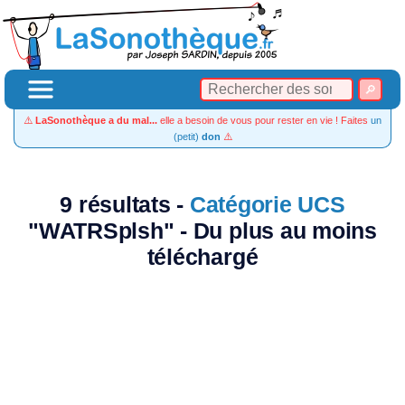
⚠️
LaSonothèque a du mal...
elle a besoin de vous pour rester en vie ! Faites
un
(petit)
don
⚠️
9 résultats -
Catégorie UCS
"WATRSplsh" - Du plus au moins
téléchargé