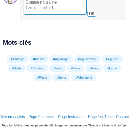
OK
Mots-clés
#Affutage
#Affuter
#Aiguisage
#Aiguisement
#Aiguiser
#Blade
#Couteau
#Fusil
#Hone
#Knife
#Lame
#Pierre
#Stone
#Whetstone
Site en anglais
-
Page Facebook
-
Page Instagram
-
Page YouTube
-
Contact
Tous les fichiers dont les pages de téléchargement mentionnent "Gratuit et Libre de droits" (en