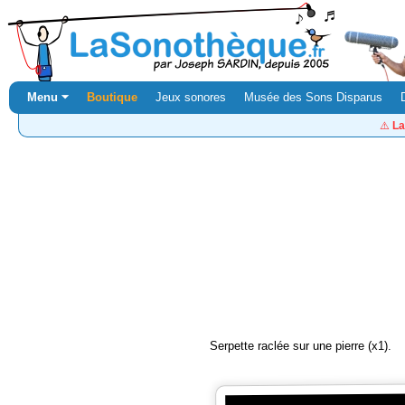
Menu ⏷
Boutique
Jeux sonores
Musée des Sons Disparus
⚠️
La
Serpette raclée sur une pierre (x1).