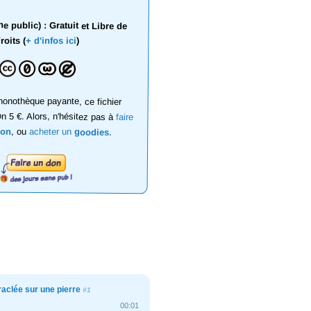
 public) : Gratuit et Libre de
roits (
+ d'infos ici
)
onothèque payante, ce fichier
on 5 €. Alors, n'hésitez pas à
faire
don
, ou
acheter un
goodies
.
raclée sur une pierre
#1
00:01