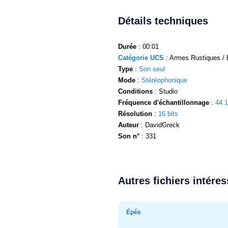
Détails techniques
Durée
: 00:01
Catégorie UCS
: Armes Rustiques / 
Type
:
Son seul
Mode
:
Stéréophonique
Conditions
: Studio
Fréquence d'échantillonnage
:
44 
Résolution
:
16 bits
Auteur
: DavidGreck
Son n°
: 331
Autres fichiers intére
Épée