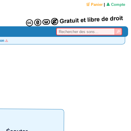
🛒 Panier
|
👤 Compte
on
⚠️