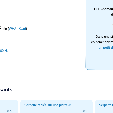
CC0 (domaine
d
Épée (
WEAPSwrd
)
Dans une ph
coûterait envir
un
petit 
100 Hz
ssants
Serpette raclée sur une pierre
Serpette 
#3
00:01
00:01