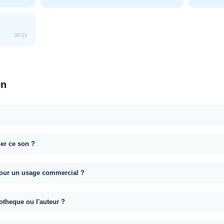
00:01
on
uer ce son ?
e pour un usage commercial ?
otheque ou l'auteur ?