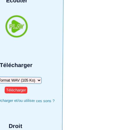
Écouter
Télécharger
harger
harger et/ou utiliser ces sons ?
Droit