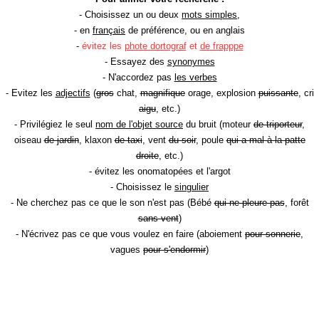
- Choisissez un ou deux
mots simples
,
- en
français
de préférence, ou en anglais
-
évitez les
phote dortograf
et
de frapppe
- Essayez des
synonymes
- N'accordez pas
les verbes
- Evitez les
adjectifs
(
gros
chat,
magnifique
orage, explosion
puissante
, cri
aigu
, etc.)
- Privilégiez le seul
nom de l'objet source
du bruit (moteur
de triporteur
,
oiseau
de jardin
, klaxon
de taxi
, vent
du soir
, poule
qui a mal à la patte
droite
, etc.)
- évitez les onomatopées et l'argot
- Choisissez le
singulier
- Ne cherchez pas ce que le son n'est pas (Bébé
qui ne pleure pas
, forêt
sans vent
)
- N'écrivez pas ce que vous voulez en faire (aboiement
pour sonnerie
,
vagues
pour s'endormir
)