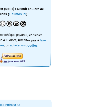
 public) : Gratuit et Libre de
roits (
+ d'infos ici
)
onothèque payante, ce fichier
on 4 €. Alors, n'hésitez pas à
faire
don
, ou
acheter un
goodies
.
is l'intérieur
#3