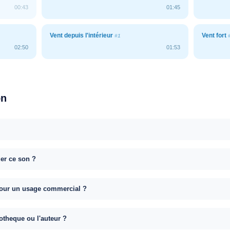
00:43
01:45
Vent depuis l'intérieur
Vent fort
#1
02:50
01:53
on
uer ce son ?
e pour un usage commercial ?
otheque ou l'auteur ?