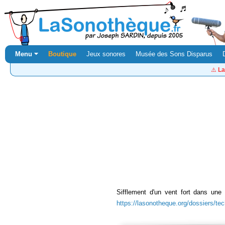
Menu ⏷
Boutique
Jeux sonores
Musée des Sons Disparus
⚠️
La
Sifflement d'un vent fort dans une 
https://lasonotheque.org/dossiers/te