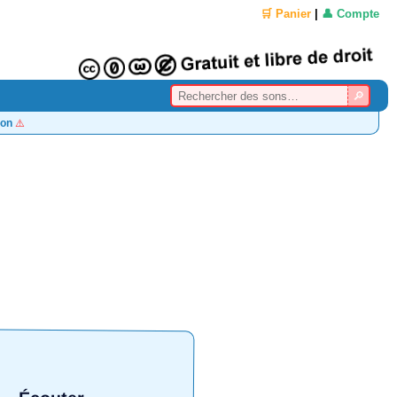
🛒 Panier
|
👤 Compte
on
⚠️