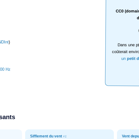
CC0 (domaine
d
DInt
)
Dans une ph
coûterait envir
un
petit 
100 Hz
ssants
Sifflement du vent
Vent depu
#1