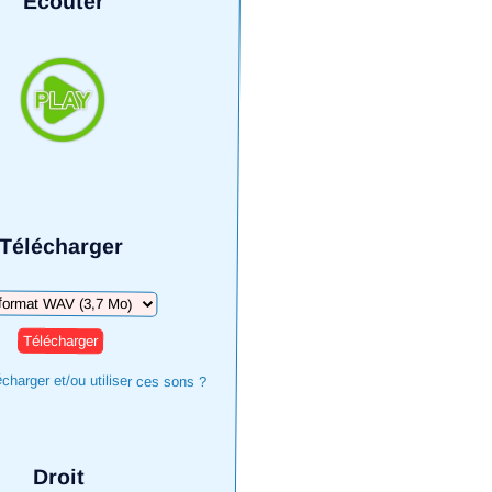
Écouter
Télécharger
harger
harger et/ou utiliser ces sons ?
Droit