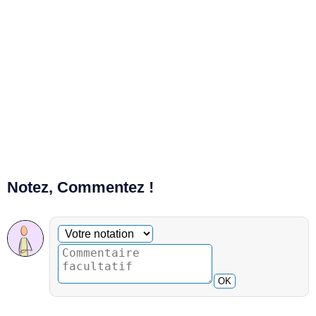
Notez, Commentez !
Commentaire facultatif
Votre notation
OK