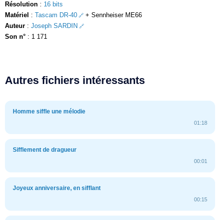
Résolution
:
16 bits
Matériel
:
Tascam DR-40
+ Sennheiser ME66
Auteur
:
Joseph SARDIN
Son n°
: 1 171
Autres fichiers intéressants
Homme siffle une mélodie
01:18
Sifflement de dragueur
00:01
Joyeux anniversaire, en sifflant
00:15