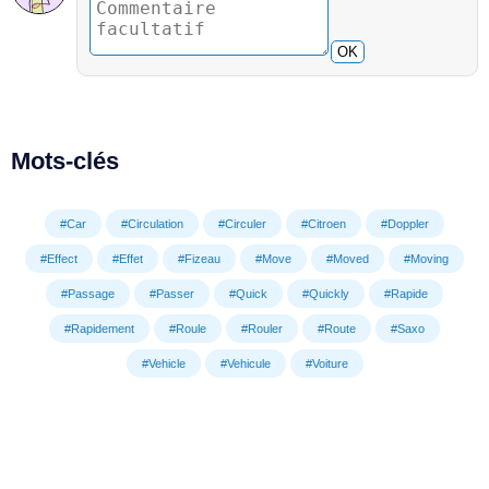
OK
Mots-clés
#Car
#Circulation
#Circuler
#Citroen
#Doppler
#Effect
#Effet
#Fizeau
#Move
#Moved
#Moving
#Passage
#Passer
#Quick
#Quickly
#Rapide
#Rapidement
#Roule
#Rouler
#Route
#Saxo
#Vehicle
#Vehicule
#Voiture