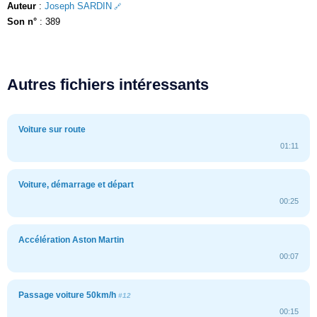
Auteur
:
Joseph SARDIN
Son n°
: 389
Autres fichiers intéressants
Voiture sur route
01:11
Voiture, démarrage et départ
00:25
Accélération Aston Martin
00:07
Passage voiture 50km/h
#12
00:15