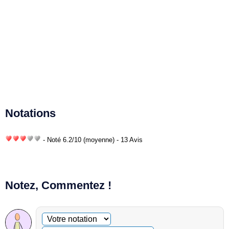
Notations
- Noté
6.2
/
10
(moyenne) - 13 Avis
Notez, Commentez !
Commentaire facultatif
Votre notation