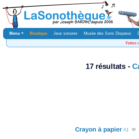
Menu ⏷
Boutique
Jeux sonores
Musée des Sons Disparus
Faites 
17 résultats -
C
Crayon à papier
#1