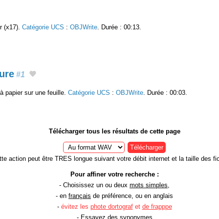
er (x17).
Catégorie UCS
:
OBJWrite
. Durée : 00:13.
ure
#1
 papier sur une feuille.
Catégorie UCS
:
OBJWrite
. Durée : 00:03.
Télécharger tous les résultats de cette page
Télécharger
te action peut être TRES longue suivant votre débit internet et la taille des fic
Pour affiner votre recherche :
- Choisissez un ou deux
mots simples
,
- en
français
de préférence, ou en anglais
-
évitez les
phote dortograf
et
de frapppe
- Essayez des
synonymes