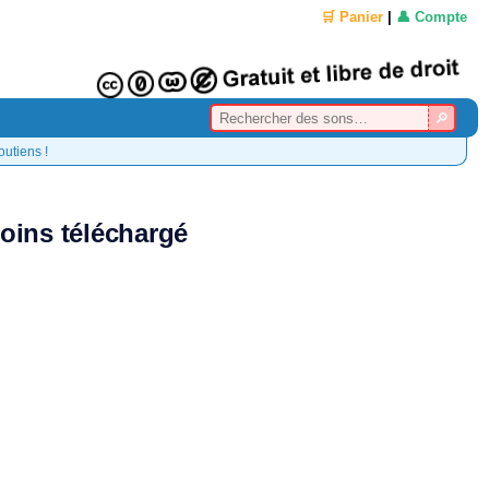
🛒 Panier
|
👤 Compte
outiens !
oins téléchargé