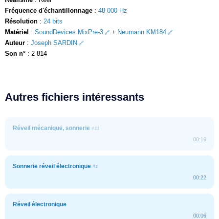
Fréquence d'échantillonnage
:
48 000 Hz
Résolution
:
24 bits
Matériel
:
SoundDevices MixPre-3
+
Neumann KM184
Auteur
:
Joseph SARDIN
Son n°
: 2 814
Autres fichiers intéressants
Réveil mécanique, sonnerie
#11
00:16
Sonnerie réveil électronique
#1
00:22
Réveil électronique
00:06