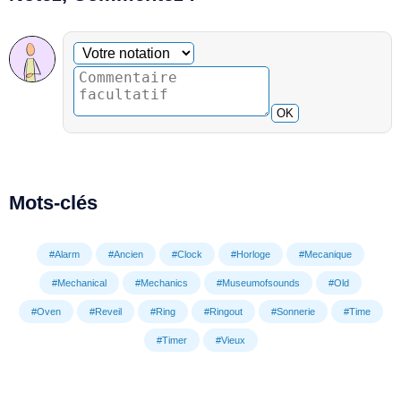
Commentaire facultatif
Votre notation
OK
Mots-clés
#Alarm
#Ancien
#Clock
#Horloge
#Mecanique
#Mechanical
#Mechanics
#Museumofsounds
#Old
#Oven
#Reveil
#Ring
#Ringout
#Sonnerie
#Time
#Timer
#Vieux