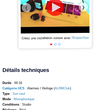
❯
❮
l'Exposi'Son
Créez une installation sonore avec
Détails techniques
Durée
: 00:16
Catégorie UCS
: Alarmes / Horloge (
ALRMClok
)
Type
:
Son seul
Mode
:
Monophonique
Conditions
: Studio
Réalisme
: Réel