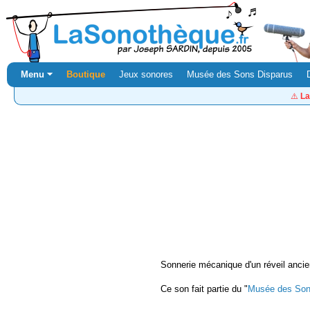
Menu ⏷
Boutique
Jeux sonores
Musée des Sons Disparus
⚠️
La
Sonnerie mécanique d'un réveil ancie
Ce son fait partie du "
Musée des Son