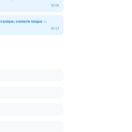
00:06
écanique, sonnerie longue
#1
00:13