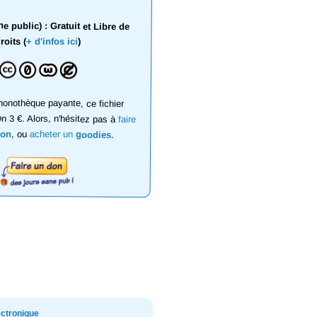
 public) : Gratuit et Libre de
roits (
+ d'infos ici
)
onothèque payante, ce fichier
on 3 €. Alors, n'hésitez pas à
faire
don
, ou
acheter un
goodies
.
ectronique