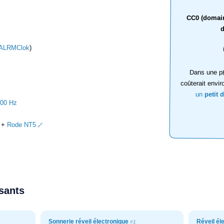
CC0 (domaine
d
ALRMClok
)
Dans une ph
coûterait envir
un
petit 
000 Hz
+
Rode NT5
ssants
Sonnerie réveil électronique
Réveil él
#1