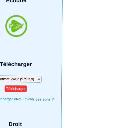
Écouter
Télécharger
harger
harger et/ou utiliser ces sons ?
Droit