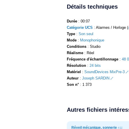
Détails techniques
Durée
: 00:07
Catégorie UCS
: Alarmes / Horloge (
Type
:
Son seul
Mode
:
Monophonique
Conditions
: Studio
Réalisme
: Réel
Fréquence d'échantillonnage
:
48 
Résolution
:
24 bits
Matériel
:
SoundDevices MixPre-3
Auteur
:
Joseph SARDIN
Son n°
: 1 373
Autres fichiers intére
Réveil mécanique, sonnerie
#11