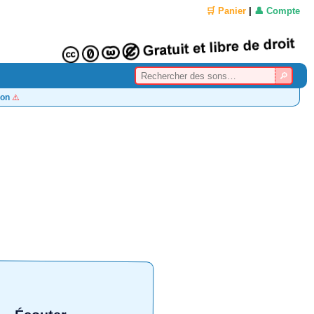
🛒 Panier
|
👤 Compte
on
⚠️