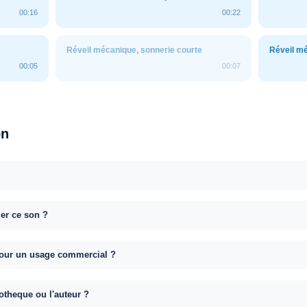
00:16
00:22
Réveil mécanique, sonnerie courte
Réveil m
00:05
00:07
on
uer ce son ?
e pour un usage commercial ?
otheque ou l'auteur ?