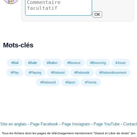
OK
Mots-clés
#Ball
#Balle
#Ballon
#Bounce
#Bouncing
#Jouer
#Play
#Playing
#Rebond
#Rebondir
#Rebondissement
#Rebound
#Sport
#Tennis
Site en anglais
-
Page Facebook
-
Page Instagram
-
Page YouTube
-
Contact
Tous les fichiers dont les pages de téléchargement mentionnent "Gratuit et Libre de droits" (en