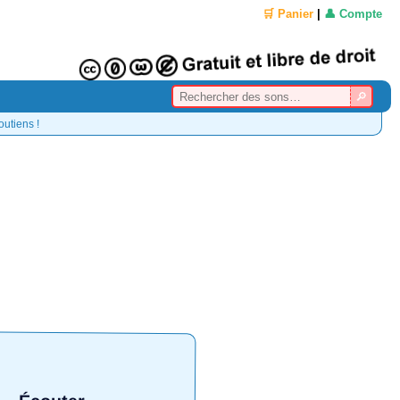
🛒 Panier
|
👤 Compte
outiens !