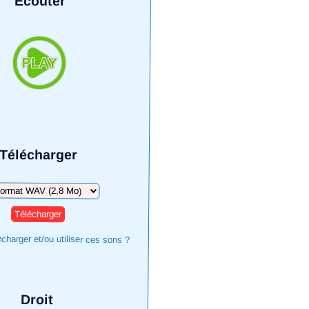
Écouter
Télécharger
harger
harger et/ou utiliser ces sons ?
Droit