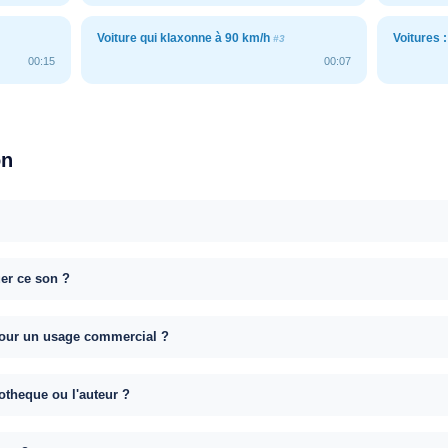
Voiture qui klaxonne à 90 km/h
Voitures 
#3
00:15
00:07
on
uer ce son ?
e pour un usage commercial ?
otheque ou l'auteur ?