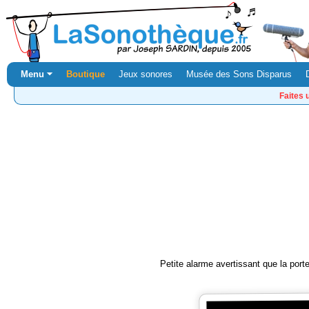
Menu ⏷
Boutique
Jeux sonores
Musée des Sons Disparus
Faites 
Petite alarme avertissant que la porte