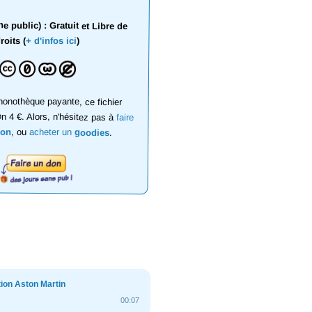
 public) : Gratuit et Libre de
roits (
+ d'infos ici
)
onothèque payante, ce fichier
on 4 €. Alors, n'hésitez pas à
faire
don
, ou
acheter un
goodies
.
ion Aston Martin
00:07