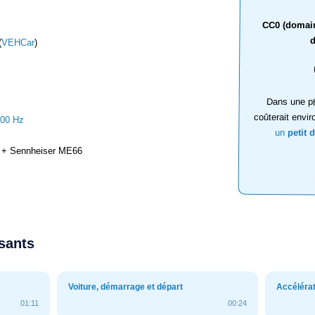
CC0 (domaine
d
(
VEHCar
)
Dans une ph
coûterait envir
000 Hz
un
petit 
+ Sennheiser ME66
ssants
Voiture, démarrage et départ
Accélérat
01:11
00:24