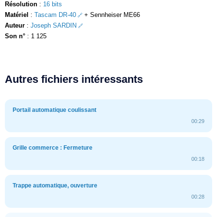
Résolution
:
16 bits
Matériel
:
Tascam DR-40
+ Sennheiser ME66
Auteur
:
Joseph SARDIN
Son n°
: 1 125
Autres fichiers intéressants
Portail automatique coulissant
00:29
Grille commerce : Fermeture
00:18
Trappe automatique, ouverture
00:28