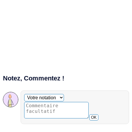
Notez, Commentez !
Commentaire facultatif
Votre notation
OK