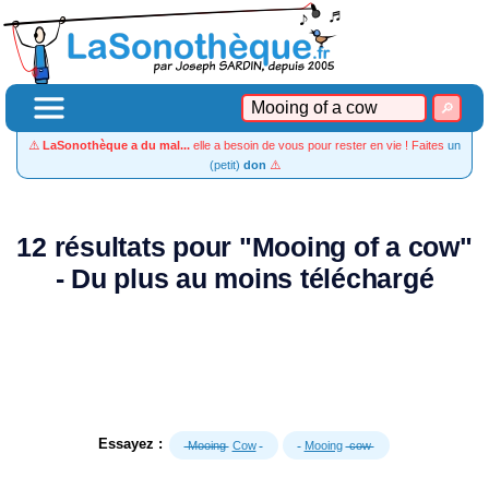
⚠️
LaSonothèque a du mal...
elle a besoin de vous pour rester en vie ! Faites
un
(petit)
don
⚠️
12 résultats pour "Mooing of a cow"
- Du plus au moins téléchargé
Essayez :
Mooing
Cow
Mooing
cow