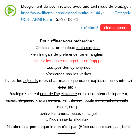
Meuglement de bovin réalisé avec une technique de bruitage :
https://www.libertivi.com/lelabodubruiteur_144
.
Catégorie
UCS
:
ANMLFarm
. Durée : 00:23.
+ d'infos &
Téléchargement
Pour affiner votre recherche :
- Choisissez un ou deux
mots simples
,
- en
français
de préférence, ou en anglais
-
évitez les
phote dortograf
et
de frapppe
- Essayez des
synonymes
- N'accordez pas
les verbes
- Evitez les
adjectifs
(
gros
chat,
magnifique
orage, explosion
puissante
, cri
aigu
, etc.)
- Privilégiez le seul
nom de l'objet source
du bruit (moteur
de triporteur
,
oiseau
de jardin
, klaxon
de taxi
, vent
du soir
, poule
qui a mal à la patte
droite
, etc.)
- évitez les onomatopées et l'argot
- Choisissez le
singulier
- Ne cherchez pas ce que le son n'est pas (Bébé
qui ne pleure pas
, forêt
sans vent
)